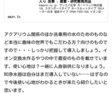
入り 洗車 : 産業・研究開発用品
Amazon.co.jp: サンエイ化学 カートリッジ純水器
10L スタンダードタイプ ホースセットタイプ TDSメ
ーター付き 低床タイプ CPDH-10TE-TDS イオン交換
樹脂 10L入り 洗車 : 産業・研究開発用品
amzn.to
アクアリウム関係のほか洗車用の水のためのものな
ど本当に趣味の世界でもこだわる方？向けのもので
すので・・・しっかり把握して導入しましょう。イ
オン交換水作るやつの中で最安のものを載せていま
す。使い心地は？一緒に人身御供になりましょう。
RO浄水器は自分はまだ導入していない……はずなの
で今後使い心地がわかるときが来たら紹介したいと
思います。