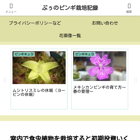
ぷぅのピンギ栽培記録
投稿一覧
このサイトについて
メニュー
検索
プライバシーポリシーなど
お問い合わせ
花画像一覧
ピンギキュラ
ピンギキュラ
栽
ンギ
メキシカンピンギの育て方〜
ムシトリスミレの休眠（ヨー
春の管理〜
ピンの休眠）
食
や
室内で食虫植物を栽培すると初期投資いく