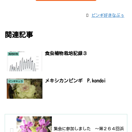
ピンギ好きなぷぅ
関連記事
食虫植物栽培記録３
栽培記録
メキシカンピンギ P.kondoi
ピンギキュラ
集会に参加しました 〜第２６４回浜