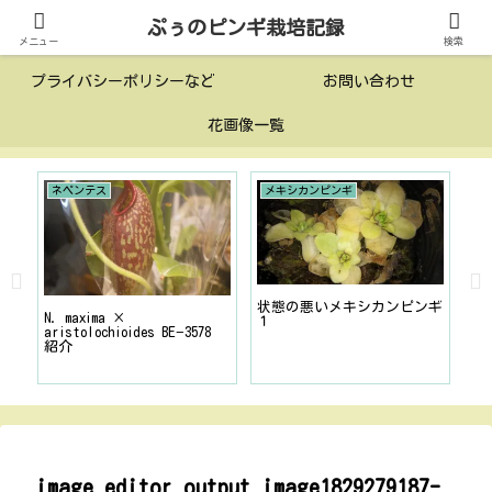
ぷぅのピンギ栽培記録
投稿一覧
このサイトについて
メニュー
検索
プライバシーポリシーなど
お問い合わせ
花画像一覧
ネペンテス
メキシカンピンギ
栽
方〜
状態の悪いメキシカンピンギ
生
N. maxima ×
１
内
aristolochioides BE−3578
紹介
image_editor_output_image1829279187-