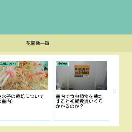
花画像一覧
栽培について
その他
ピンギキュ
生水苔の栽培について
室内で食虫植物を栽培
ムシト
（室内）
すると初期投資いくら
（ヨー
かかるのか？