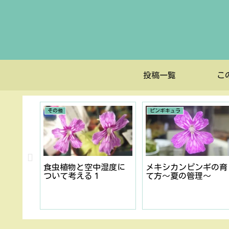
投稿一覧
こ
その他
ピンギキュラ
ギの育
食虫植物と空中湿度に
メキシカンピンギの育
〜
ついて考える１
て方〜夏の管理〜