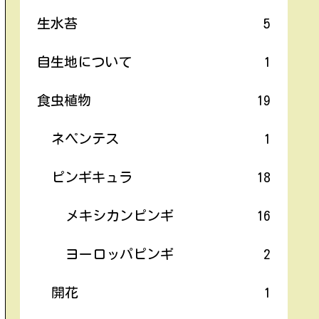
生水苔
5
自生地について
1
食虫植物
19
ネペンテス
1
ピンギキュラ
18
メキシカンピンギ
16
ヨーロッパピンギ
2
開花
1