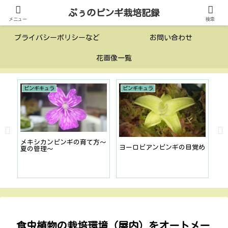
ぷぅのピンギ栽培記録
投稿一覧
このサイトについて
メニュー
検索
プライバシーポリシーなど
お問い合わせ
花画像一覧
ピンギキュラ
ピンギキュラ
メ
いて
メキシカンピンギの育て方〜
状
ヨーロピアンピンギの目覚め
夏の管理〜
１
食虫植物の栽培環境（屋内）をオートメー