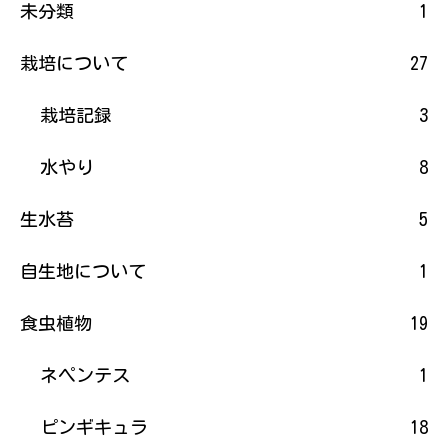
未分類
1
栽培について
27
栽培記録
3
水やり
8
生水苔
5
自生地について
1
食虫植物
19
ネペンテス
1
ピンギキュラ
18