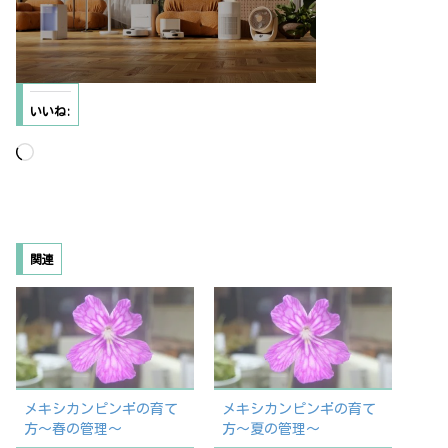
いいね:
読
み
込
み
関連
中…
メキシカンピンギの育て
メキシカンピンギの育て
方〜春の管理〜
方〜夏の管理〜