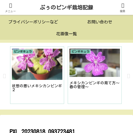
ぷぅのピンギ栽培記録
投稿一覧
このサイトについて
メニュー
検索
プライバシーポリシーなど
お問い合わせ
花画像一覧
ピンギキュラ
ピンギキュラ
栽
メキシカンピンギの育て方〜
状態の悪いメキシカンピンギ
春の管理〜
78
２
食
や
PXL_20230818_093723481