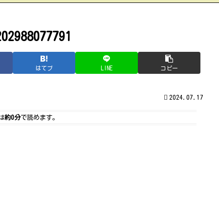
202988077791
はてブ
LINE
コピー
2024.07.17
は
約0分
で読めます。