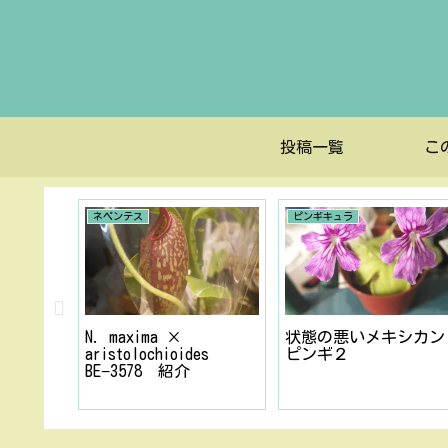
投稿一覧
こ
ネペンテス
ピンギキュラ
ンギの
N. maxima ×
状態の悪いメキシカン
aristolochioides
ピンギ２
BE−3578 紹介