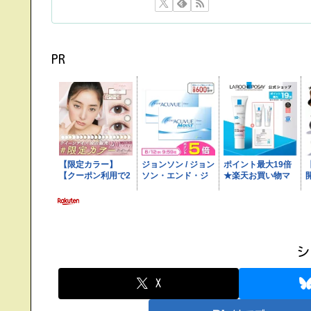
PR
シ
X