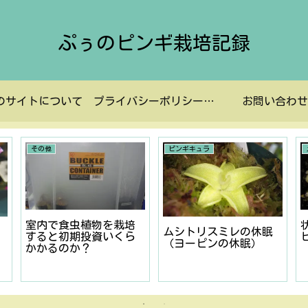
ぷぅのピンギ栽培記録
のサイトについて
プライバシーポリシーなど
お問い合わせ
その他
ピンギキュラ
室内で食虫植物を栽培
ムシトリスミレの休眠
すると初期投資いくら
（ヨーピンの休眠）
かかるのか？