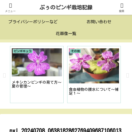
ぷぅのピンギ栽培記録
投稿一覧
このサイトについて
メニュー
検索
プライバシーポリシーなど
お問い合わせ
花画像一覧
ピンギキュラ
その他
そ
室
メキシカンピンギの育て方〜
食
夏の管理〜
考
食虫植物の腰水について〜補
足１〜
pxl_20240708_0638182862769409687106013