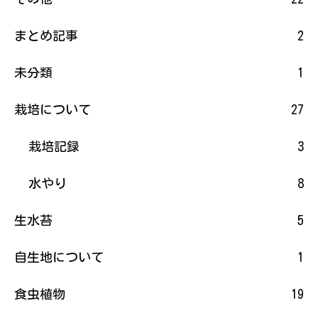
まとめ記事
2
未分類
1
栽培について
27
栽培記録
3
水やり
8
生水苔
5
自生地について
1
食虫植物
19