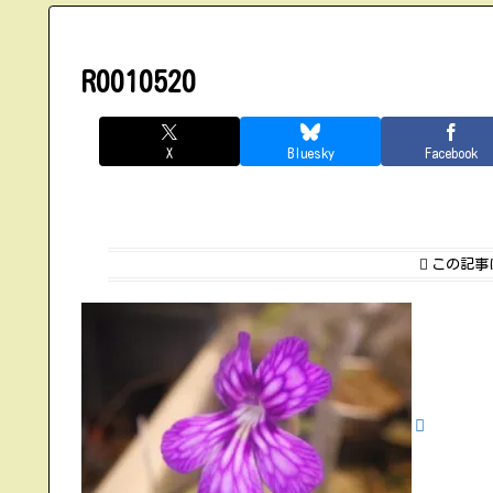
R0010520
X
Bluesky
Facebook
この記事