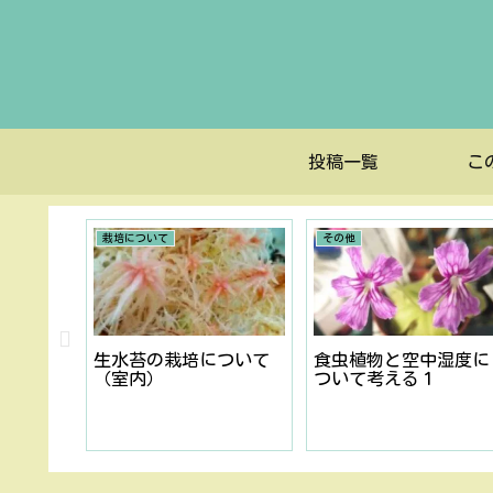
投稿一覧
こ
栽培について
その他
を栽培
生水苔の栽培について
食虫植物と空中湿度に
いくら
（室内）
ついて考える１