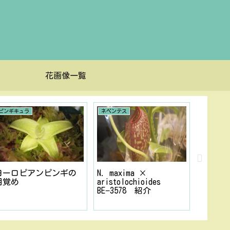
花画像一覧
ピンギキュラ
ネペンテス
メキシカン
状態の
ヨーロピアンピンギの
N. maxima ×
ピンギ
目覚め
aristolochioides
BE−3578 紹介