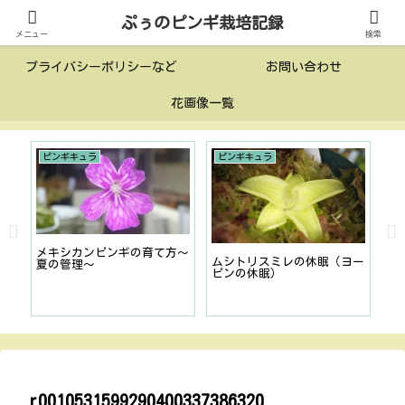
ぷぅのピンギ栽培記録
投稿一覧
このサイトについて
メニュー
検索
プライバシーポリシーなど
お問い合わせ
花画像一覧
ピンギキュラ
ピンギキュラ
ネ
室
メキシカンピンギの育て方〜
ムシトリスミレの休眠（ヨー
N.
夏の管理〜
ピンの休眠）
ar
紹
r0010531599290400337386320