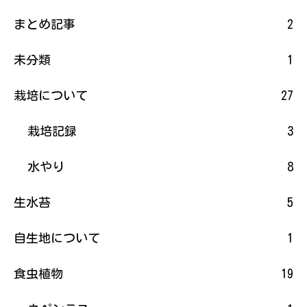
まとめ記事
2
未分類
1
栽培について
27
栽培記録
3
水やり
8
生水苔
5
自生地について
1
食虫植物
19