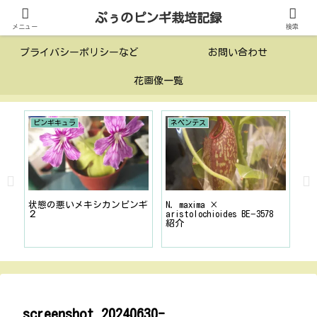
ぷぅのピンギ栽培記録
投稿一覧
このサイトについて
メニュー
検索
プライバシーポリシーなど
お問い合わせ
花画像一覧
ピンギキュラ
ネペンテス
ピ
方〜
状態の悪いメキシカンピンギ
N. maxima ×
ヨ
２
aristolochioides BE−3578
紹介
screenshot_20240630-