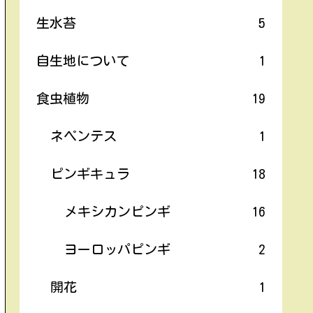
生水苔
5
自生地について
1
食虫植物
19
ネペンテス
1
ピンギキュラ
18
メキシカンピンギ
16
ヨーロッパピンギ
2
開花
1