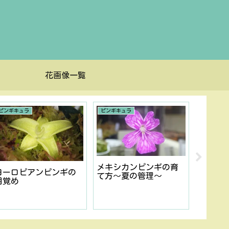
花画像一覧
ピンギキュラ
ピンギキュラ
ピンギキュ
メキシカンピンギの育
メキシ
ヨーロピアンピンギの
て方〜夏の管理〜
て方〜
目覚め