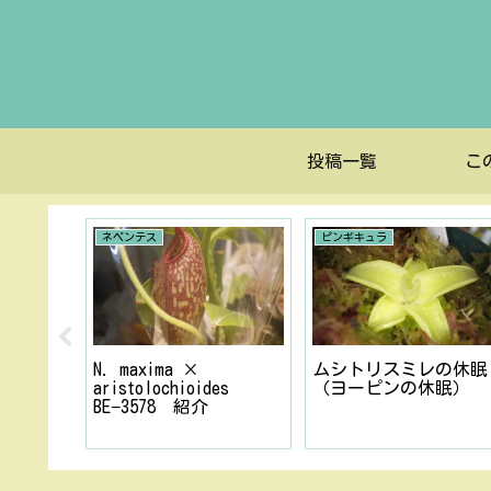
投稿一覧
こ
ネペンテス
ピンギキュラ
シカン
N. maxima ×
ムシトリスミレの休眠
aristolochioides
（ヨーピンの休眠）
BE−3578 紹介