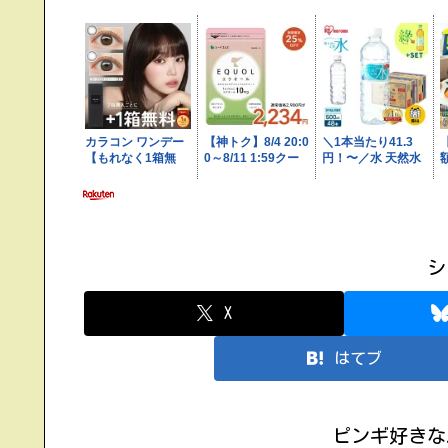
シ
X
はてブ
ピンギ好きな