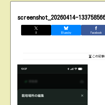
screenshot_20260414-13375856
X
Bluesky
Facebook
この記事